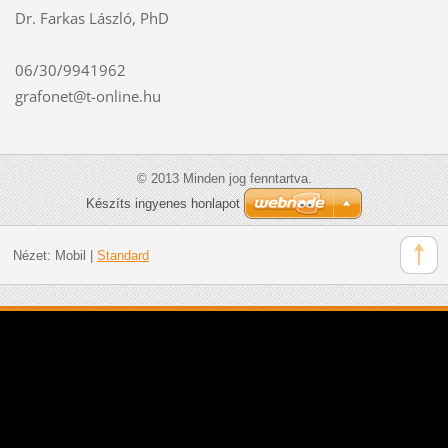
Dr. Farkas László, PhD
06/30/9941962
grafonet@t-online.hu
© 2013 Minden jog fenntartva.
Készíts ingyenes honlapot
Nézet:
Mobil
|
Standard