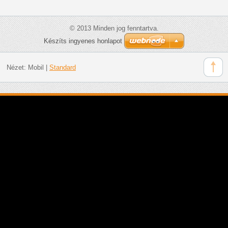
© 2013 Minden jog fenntartva.
Készíts ingyenes honlapot
Nézet:
Mobil
|
Standard