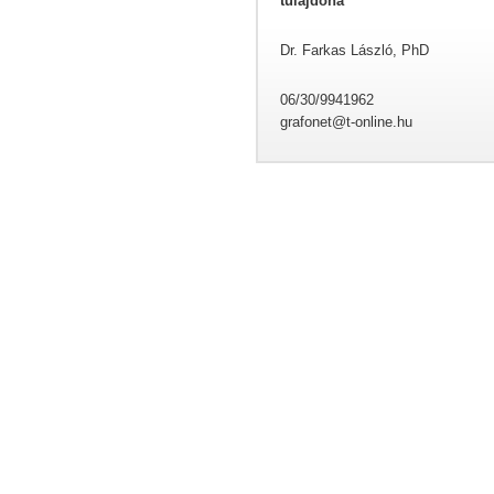
tulajdona
Dr. Farkas László, PhD
06/30/9941962
grafonet@t-online.hu