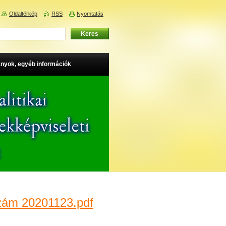
Oldaltérkép
RSS
Nyomtatás
nyok, egyéb információk
zám 20201123.pdf