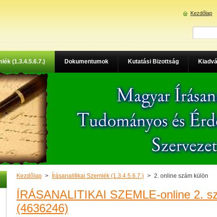
Kezdőlap
lék (1.3.4.5.6.7.)
Dokumentumok
Kutatási Bizottság
Kiadvá
Kezdőlap
>
Írásanalitikai Szemlék (1.3.4.5.6.7.)
>
2. online szám külön
ÍRÁSANALITIKAI SZEMLE-online 2. s
(4636246)